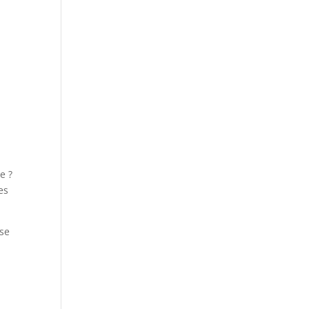
e ?
es
 se