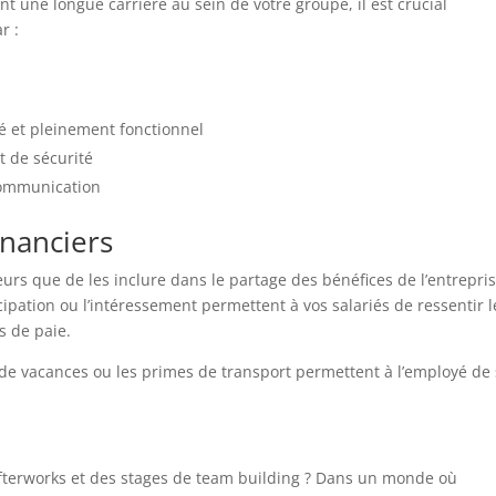
t une longue carrière au sein de votre groupe, il est crucial
r :
té et pleinement fonctionnel
t de sécurité
communication
inanciers
urs que de les inclure dans le partage des bénéfices de l’entrepris
cipation ou l’intéressement permettent à vos salariés de ressentir l
es de paie.
 de vacances ou les primes de transport permettent à l’employé de
e
afterworks et des stages de team building ? Dans un monde où