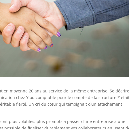
ent en moyenne 20 ans au service de la même entreprise. Se décrir
cation chez Y ou comptable pour le compte de la structure Z étai
véritable fierté. Un cri du cœur qui témoignait d’un attachement
s sont plus volatiles, plus prompts à passer d’une entreprise à une
l est possible de fidéliser durablement vos collaborateurs en usant d