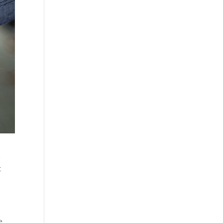
e
t
e