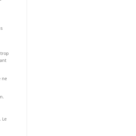
us
 trop
sant
e ne
n.
. Le