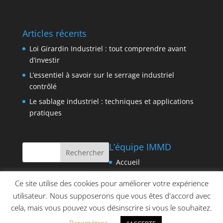
Articles récents
Loi Girardin Industriel : tout comprendre avant
d’investir
L’essentiel à savoir sur le serrage industriel
contrôlé
Le sablage industriel : techniques et applications
pratiques
L’équipe IMMD
Accueil
Contact
Ce site utilise des cookies pour améliorer votre expérience
Politique de cookies
utilisateur. Nous supposerons que vous êtes d'accord avec
Qui sommes-nous ?
cela, mais vous pouvez vous désinscrire si vous le souhaitez.