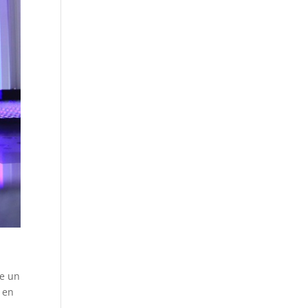
ie un
r en