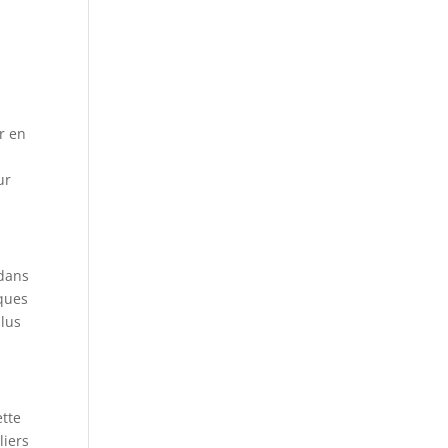
er en
ur
 dans
iques
plus
ette
liers