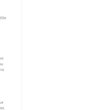
Elle
ant
ou
nsi
Que
el,