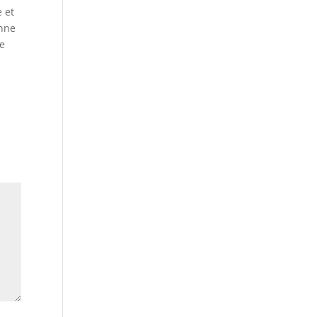
e et
onne
de