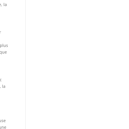
, la
r
 plus
ique
c
 la
euse
 une